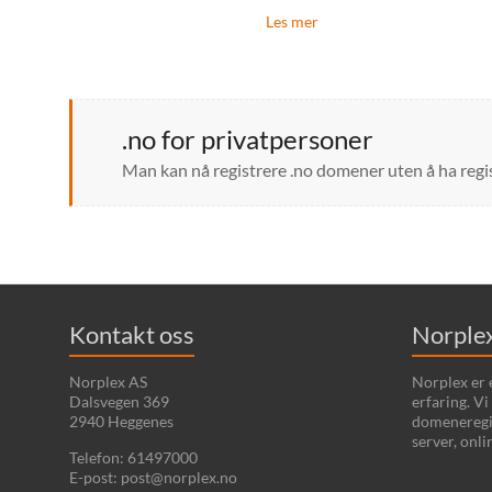
Les mer
.no for privatpersoner
Man kan nå registrere .no domener uten å ha regi
Kontakt oss
Norple
Norplex AS
Norplex er 
Dalsvegen 369
erfaring. Vi
2940 Heggenes
domeneregis
server, onl
Telefon: 61497000
E-post: post@norplex.no