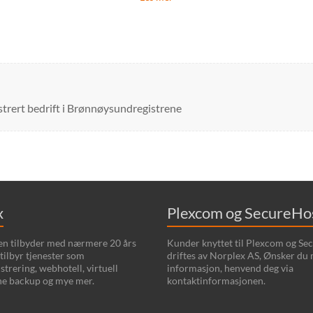
strert bedrift i Brønnøysundregistrene
x
Plexcom og SecureHo
en tilbyder med nærmere 20 års
Kunder knyttet til Plexcom og Se
 tilbyr tjenester som
driftes av Norplex AS, Ønsker du
trering, webhotell, virtuell
informasjon, henvend deg via
ine backup og mye mer.
kontaktinformasjonen.