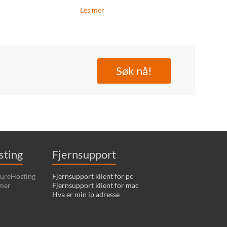
Les mer
Søk nå!
sting
Fjernsupport
cureHosting
Fjernsupport klient for pc
 mer
Fjernsupport klient for mac
Hva er min ip adresse